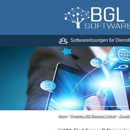
Softwarelösungen für Dienstl
Preisinformationen
Micropedia
Home
>
Dynamics 365 Business Central
>
Zusatz