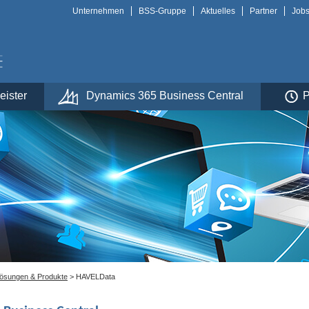
Unternehmen
BSS-Gruppe
Aktuelles
Partner
Jobs
eister
Dynamics 365 Business Central
P
lösungen & Produkte
> HAVELData