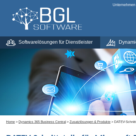
Unternehmen
Softwarelösungen für Dienstleister
Dynamic
Preisinformationen
Micropedia
Home
>
Dynamics 365 Business Central
>
Zusatzlösungen & Produkte
> DATEV-Schnitts